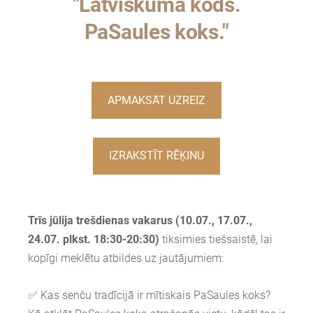
"Latviskuma kods.
PaSaules koks."
APMAKSĀT UZREIZ
IZRAKSTĪT RĒĶINU
Trīs jūlija trešdienas vakarus (10.07., 17.07.,
24.07. plkst. 18:30-20:30)
tiksimies tiešsaistē, lai
kopīgi meklētu atbildes uz jautājumiem:
✅ Kas senču tradīcijā ir mītiskais PaSaules koks?