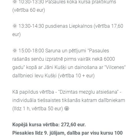
🌞 10:30-13:30 PaSaules koka kursa praktikums
(vērtība 60 eur)
🌞 13:30-14:30 pusdienas Liepkalnos (vērtība 17,60
eur)
🌞 15:00-18:00 Saruna un pētījumi "Pasaules
rašanās senču izpratnē pirms vairāk nekā 6000
gadu" kopā ar Jāni Kušķi un dainošana ar "Vilcenes"
dalībnieci Ievu Kušķi (vērtība 10 + eur)
Kā papildus vērtība - “Dzimtas mezglu atsiešana” -
individuāla tiešsaistes tikšanās katram dalībniekam
(līdz 1 h, vērtība 50 eur) 🤩
Kopējā kursa vērtība: 272,60 eur.
Piesakies līdz 9. jūlijam, dalība par visu kursu 100