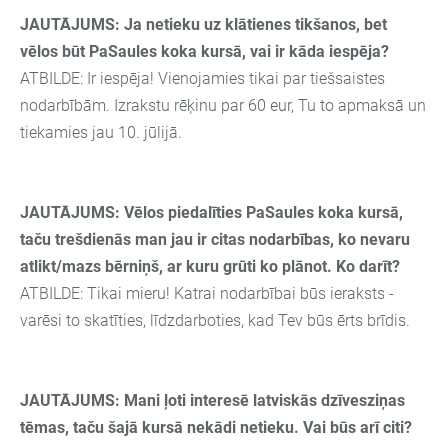
JAUTĀJUMS: Ja netieku uz klātienes tikšanos, bet
vēlos būt PaSaules koka kursā, vai ir kāda iespēja?
ATBILDE: Ir iespēja! Vienojamies tikai par tiešsaistes
nodarbībām. Izrakstu rēķinu par 60 eur, Tu to apmaksā un
tiekamies jau 10. jūlijā.
JAUTĀJUMS: Vēlos piedalīties
PaSaules koka kursā
,
taču trešdienās man jau ir citas nodarbības, ko nevaru
atlikt/mazs bērniņš, ar kuru grūti ko plānot. Ko darīt?
ATBILDE: Tikai mieru! Katrai nodarbībai būs ieraksts -
varēsi to skatīties, līdzdarboties, kad Tev būs ērts brīdis.
JAUTĀJUMS: Mani ļoti interesē latviskās dzīvesziņas
tēmas, taču šajā kursā nekādi netieku. Vai būs arī citi?