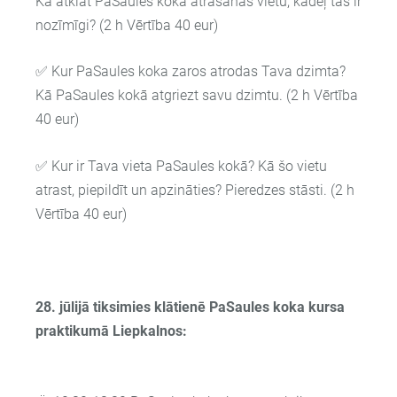
Kā atklāt PaSaules koka atrašanās vietu, kādēļ tas ir
nozīmīgi? (2 h Vērtība 40 eur)
✅ Kur PaSaules koka zaros atrodas Tava dzimta?
Kā PaSaules kokā atgriezt savu dzimtu. (2 h Vērtība
40 eur)
✅
Kur ir Tava vieta PaSaules kokā? Kā šo vietu
atrast, piepildīt un apzināties? Pieredzes stāsti. (2 h
Vērtība 40 eur)
28. jūlijā tiksimies klātienē PaSaules koka kursa
praktikumā Liepkalnos: