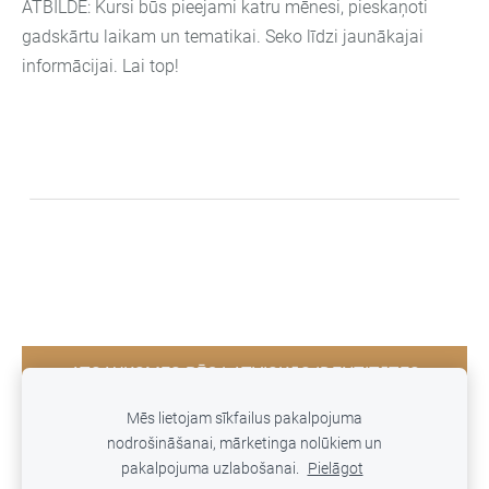
ATBILDE: Kursi būs pieejami katru mēnesi, pieskaņoti
gadskārtu laikam un tematikai. Seko līdzi jaunākajai
informācijai. Lai top!
ATSAUKSMES PĒC LATVISKĀS IDENTITĀTES
KURSA
Mēs lietojam sīkfailus pakalpojuma
nodrošināšanai, mārketinga nolūkiem un
pakalpojuma uzlabošanai.
Pielāgot