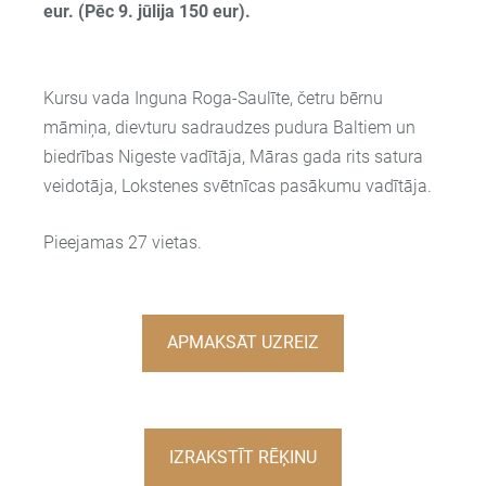
eur.
(Pēc 9. jūlija 150 eur).
Kursu vada Inguna Roga-Saulīte, četru bērnu
māmiņa, dievturu sadraudzes pudura Baltiem un
biedrības Nigeste vadītāja, Māras gada rits satura
veidotāja, Lokstenes svētnīcas pasākumu vadītāja.
Pieejamas 27 vietas.
APMAKSĀT UZREIZ
IZRAKSTĪT RĒĶINU