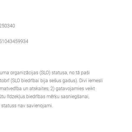
8250340
51043459934
buma organizācijas (SLO) statusa, no tā paši
obrī (SLO biedrībai bija sešus gadus). Divi iemesli
rāmatvedība un atskaites; 2) gatavojamies veikt
gūtu līdzekļus biedrības mērķu sasniegšanai,
 statuss nav savienojami.