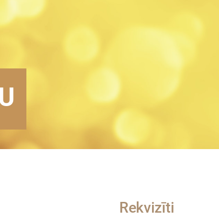
BU
Rekvizīti