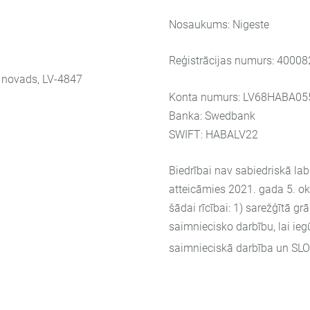
Nosaukums: Nigeste
Reģistrācijas numurs: 4000
s novads, LV-4847
Konta numurs:
LV68HABA05
Banka: Swedbank
SWIFT: HABALV22
Biedrībai nav sabiedriskā la
atteicāmies 2021. gada 5. okt
šādai rīcībai: 1) sarežģītā g
saimniecisko darbību, lai ie
saimnieciskā darbība un SLO