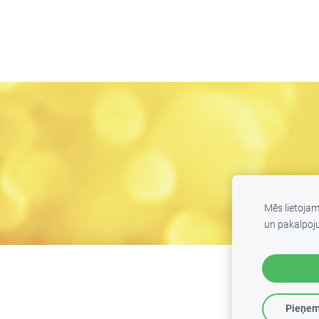
Mēs lietoja
un pakalpoj
Pieņem