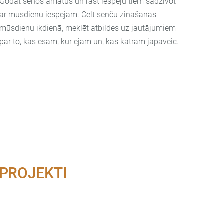
Godāt senos amatus un rast iespēju tiem sadzīvot
ar mūsdienu iespējām. Celt senču zināšanas
mūsdienu ikdienā, meklēt atbildes uz jautājumiem
par to, kas esam, kur ejam un, kas katram jāpaveic.
 PROJEKTI