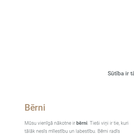
Sūtība ir t
Bērni
Mūsu vienīgā nākotne ir
bērni
.
Tieši viņi ir tie, kuri
tālāk nesīs mīlestību un labestību. Bērni radīs