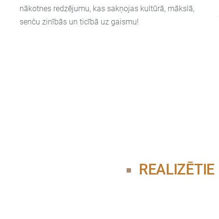
nākotnes redzējumu, kas sakņojas kultūrā, mākslā,
senču zinībās un ticībā uz gaismu!
REALIZĒTIE