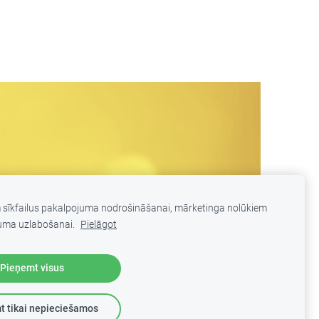
m sīkfailus pakalpojuma nodrošināšanai, mārketinga nolūkiem
uma uzlabošanai.
Pielāgot
Pieņemt visus
t tikai nepieciešamos