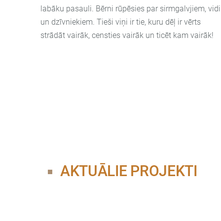
lab
āku pasauli. Bērni rūpēsies par sirmgalvjiem, vidi
un dzīvniekiem. Tieši viņi ir tie, kuru dēļ ir vērts
strādāt vairāk, censties vairāk un ticēt kam vairāk!
AKTUĀLIE PROJEKTI