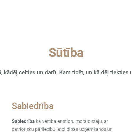
Sūtība
ā, kādēļ celties un darīt. Kam ticēt, un kā dēļ tiekties
Sabiedrība
Sabiedrība
kā vērtība
ar
stipru morālo stāju,
ar
patriotisku pārliecību, atbildības uzņemšanos un