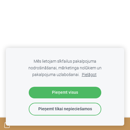
Mēs lietojam sīkfailus pakalpojuma
ATGRIEZTIES
nodrošināšanai, mārketinga nolūkiem un
pakalpojuma uzlabošanai.
Pielāgot
Pieņemt visus
Sīkdatnes
Pieņemt tikai nepieciešamos