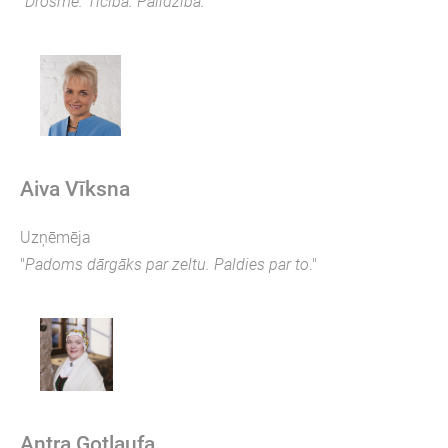
"
Drosme. Ticība. Palīdzība.
"
Aiva Vīksna
Uzņēmēja
"
Padoms dārgāks par zeltu. Paldies par to
."
Antra Gotlaufa