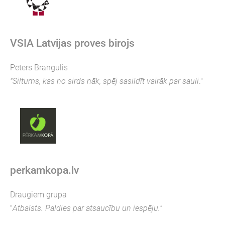
VSIA Latvijas proves birojs
Pēters Brangulis
"Siltums, kas no sirds nāk, spēj sasildīt vairāk par sauli
."
perkamkopa.lv
Draugiem grupa
"
Atbalsts. Paldies par atsaucību un iespēju."