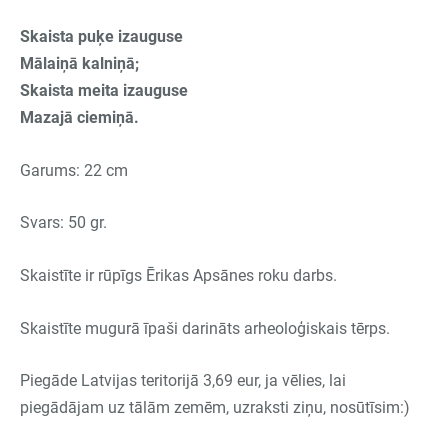
Skaista puķe izauguse
Mālaiņā kalniņā;
Skaista meita izauguse
Mazajā ciemiņā.
Garums: 22 cm
Svars: 50 gr.
Skaistīte ir rūpīgs Ērikas Apsānes roku darbs.
Skaistīte mugurā īpaši darināts arheoloģiskais tērps.
Piegāde Latvijas teritorijā 3,69 eur, ja vēlies, lai
piegādājam uz tālām zemēm, uzraksti ziņu, nosūtīsim:)