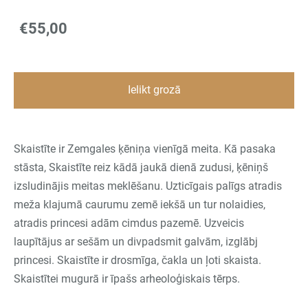
€55,00
Ielikt grozā
Skaistīte ir Zemgales ķēniņa vienīgā meita. Kā pasaka
stāsta, Skaistīte reiz kādā jaukā dienā zudusi, ķēniņš
izsludinājis meitas meklēšanu. Uzticīgais palīgs atradis
meža klajumā caurumu zemē iekšā un tur nolaidies,
atradis princesi adām cimdus pazemē. Uzveicis
laupītājus ar sešām un divpadsmit galvām, izglābj
princesi. Skaistīte ir drosmīga, čakla un ļoti skaista.
Skaistītei
mugurā ir īpašs arheoloģiskais tērps.