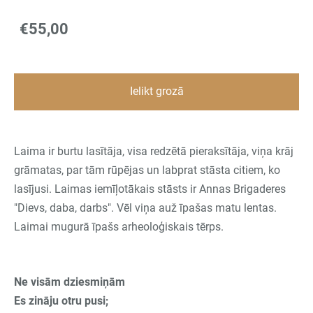
€55,00
Ielikt grozā
Laima ir burtu lasītāja, visa redzētā pieraksītāja, viņa krāj
grāmatas, par tām rūpējas un labprat stāsta citiem, ko
lasījusi. Laimas iemīļotākais stāsts ir Annas Brigaderes
"Dievs, daba, darbs". Vēl viņa auž īpašas matu lentas.
Laimai mugurā īpašs arheoloģiskais tērps.
Ne visām dziesmiņām
Es zināju otru pusi;