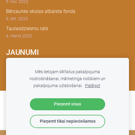
9. nov. 2025
Bērzaunes skolas atbalsta fonds
9. okt. 2025
Tautasdziesmu rats
4. marts 2025
JAUNUMI
Šeit tiksimies, lai dalītos, sarunātos un vēstītu par to, kā
Mēs lietojam sīkfailus pakalpojuma
mums klājas.
nodrošināšanai, mārketinga nolūkiem un
pakalpojuma uzlabošanai.
Pielāgot
Pieņemt visus
Sīkdatnes
Pieņemt tikai nepieciešamos