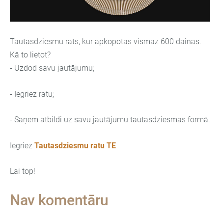
Tautasdziesmu rats, kur apkopotas vismaz 600 dainas.
Kā to lietot?
- Uzdod savu jautājumu;
- Iegriez ratu;
- Saņem atbildi uz savu jautājumu tautasdziesmas formā.
Iegriez
Tautasdziesmu ratu TE
Lai top!
Nav komentāru