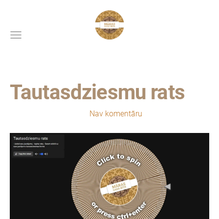
Tautasdziesmu rats
4. marts, 2025 pl. 6:26,
Nav komentāru