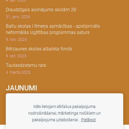
4. apr. 2026
Draudzīgais aicinājums skolām 26'
31. janv. 2026
Baltu skolas I līmeņa apmācības - apstiprināts
neformālās izglītības programmas saturs
9. nov. 2025
Bērzaunes skolas atbalsta fonds
9. okt. 2025
Tautasdziesmu rats
4. marts 2025
JAUNUMI
Šeit tiksimies, lai dalītos, sarunātos un vēstītu par to, kā
Mēs lietojam sīkfailus pakalpojuma
mums klājas.
nodrošināšanai, mārketinga nolūkiem un
pakalpojuma uzlabošanai.
Pielāgot