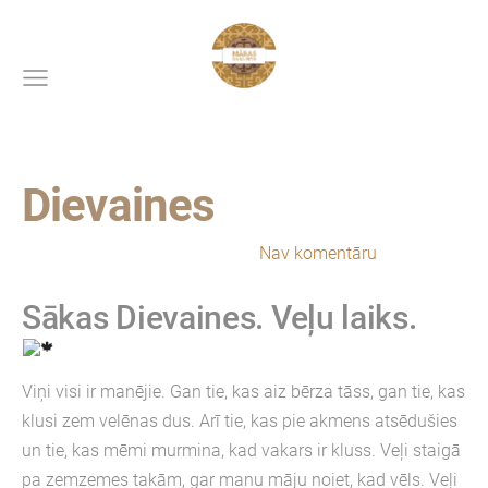
Dievaines
23. septembris, 2020 pl. 20:21,
Nav komentāru
Sākas Dievaines. Veļu laiks.
Viņi visi ir manējie. Gan tie, kas aiz bērza tāss, gan tie, kas
klusi zem velēnas dus. Arī tie, kas pie akmens atsēdušies
un tie, kas mēmi murmina, kad vakars ir kluss. Veļi staigā
pa zemzemes takām, gar manu māju noiet, kad vēls. Veļi