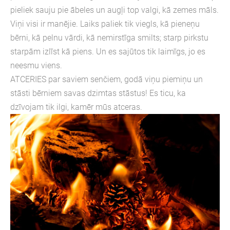
pieliek sauju pie ābeles un augļi top valgi, kā zemes māls.
Viņi visi ir manējie. Laiks paliek tik viegls, kā pieneņu
bērni, kā pelnu vārdi, kā nemirstīga smilts; starp pirkstu
starpām izlīst kā piens. Un es sajūtos tik laimīgs, jo es
neesmu viens.
ATCERIES par saviem senčiem, godā viņu piemiņu un
stāsti bērniem savas dzimtas stāstus! Es ticu, ka
dzīvojam tik ilgi, kamēr mūs atceras.