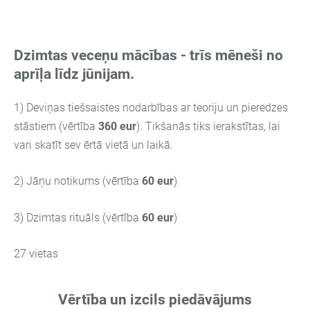
Dzimtas veceņu mācības - trīs mēneši no
aprīļa līdz jūnijam.
1) Deviņas tiešsaistes nodarbības ar teoriju un pieredzes
stāstiem (vērtība
36
0 eur
). Tikšanās tiks ierakstītas, lai
vari skatīt sev ērtā vietā un laikā.
2) Jāņu notikums
(vērtība
60
eur
)
3) Dzimtas rituāls
(vērtība
60
eur
)
27 vietas
Vērtība un izcils piedāvājums