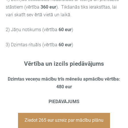
stāstiem (vērtība
36
0 eur
).
Tikšanās tiks ierakstītas, lai
vari skatīt sev ērtā vietā un laikā.
2) Jāņu notikums
(vērtība
60
eur
)
3) Dzimtas rituāls
(vērtība
60
eur
)
Vērtība un izcils piedāvājums
Dzimtas veceņu mācību trīs mēnešu apmācību vērtība:
480 eur
PIEDĀVĀJUMS
Ziedot 265 eur uzreiz par mācību plānu