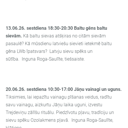
13.06.26. sestdiena 18:30-20:30 Baltu gēns baltu
sievām.
Kā baltu sievas atšķiras no citām sievām
pasaulē? Kā mūsdienu latviešu sievieti ietekmē baltu
gēna LWb īpatsvars? Latvju sievu spēks un
sūtība. Inguna Roga-Saulīte, tiešsaiste.
20.06.26. sestdiena 10:30-17:00
Jāņu vainagi un uguns.
Tiksimies, lai iepazītu vainagu pīšanas veidus, radītu
savu vainagu, aizkurtu Jāņu laika uguni, izvestu
Trejdeviņu zālīšu rituālu. Piedzīvotu pļavu, tradīciju un
sievu spēku Ozolakmens pļavā.
Inguna Roga-Saulīte,
klātiene