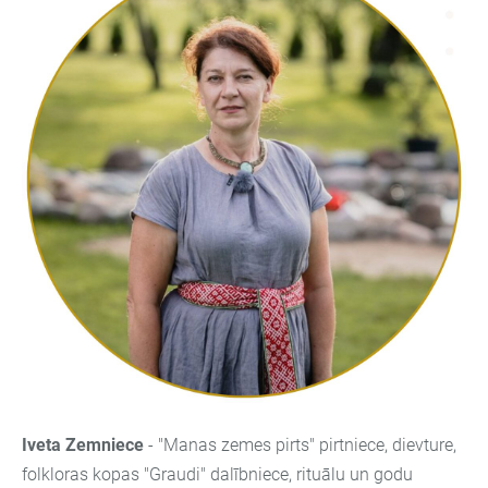
Iveta Zemniece
-
"Manas zemes pirts" pirtniece, dievture,
folkloras kopas "Graudi" dalībniece,
rituālu un godu