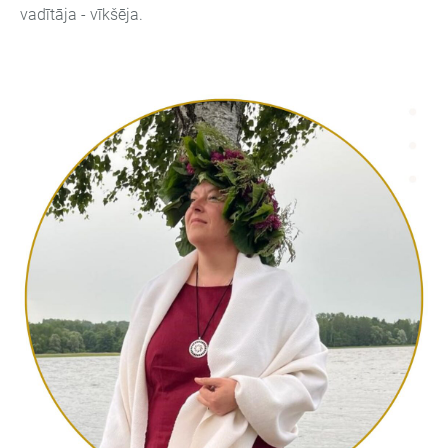
vadītāja - vīkšēja.