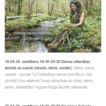
18.04.26. sestdiena 18:30-20:30
Sievas attiecības
dzimtā un saimē (vīrietis, bērni, vecāki).
Meita, sieva,
vecene - kas esi Tu?
Attiecības sievas dzimtā un vīra
dzimtā?
Kas ietekmē Tavas attiecības ar vīrieti, bērnu,
saimi, sabiedrību?
Inguna Roga-Saulīte, tiešsaiste