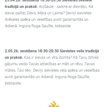
25.04.26. sestdiena 18:30-20:30
Sievietes dvēsele
tradīcijā un praksē.
AizSaule - saikne ar dievišķo.
Kā
sievai palīdz Dievs, Māra un Laima?
Deviņi sievietes
dvēseles spēka un veselības avoti garamantās un
ikdienā.
Inguna Roga-Saulīte, tiešsaiste
2.05.26. sestdiena 18:30-20:30
Sievietes velis tradīcijā
un praksē.
Kas ir sievas un vīra dzimta?
Kā Tavu dzīves
gājumu veido Tavas attiecības ar māti un tēvu. Tavas
mātes, Tavi tēvi.
Deviņi sievietes veļa
spēka un veselības
avoti garamantās un ikdienā.
Inguna Roga-Saulīte,
tiešsaiste