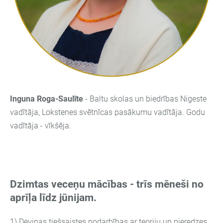
Inguna Roga-Saulīte
-
Baltu skolas un biedrības Nigeste
vadītāja, Lokstenes svētnīcas pasākumu vadītāja. Godu
vadītāja - vīkšēja.
Dzimtas veceņu mācības - trīs mēneši no
aprīļa līdz jūnijam.
1) Deviņas tiešsaistes nodarbības ar teoriju un pieredzes