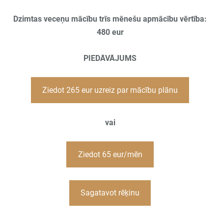
Dzimtas veceņu mācību trīs mēnešu apmācību vērtība:
480 eur
PIEDĀVĀJUMS
Ziedot 265 eur uzreiz par mācību plānu
vai
Ziedot 65 eur/mēn
Sagatavot rēķinu