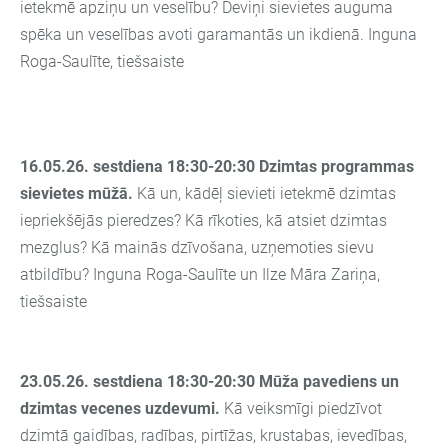
ietekmē apziņu un veselību
?
Deviņi sievietes auguma
spēka un veselības avoti garamantās un ikdienā.
Inguna
Roga-Saulīte, tiešsaiste
16.05.26. sestdiena 18:30-20:30
Dzimtas programmas
sievietes mūžā.
Kā un, kādēļ sievieti ietekmē dzimtas
iepriekšējās pieredzes? Kā rīkoties, kā atsiet dzimtas
mezglus? Kā mainās dzīvošana, uzņemoties sievu
atbildību?
Inguna Roga-Saulīte un Ilze Māra Zariņa,
tiešsaiste
23.05.26. sestdiena 18:30-20:30
Mūža pavediens un
dzimtas vecenes uzdevumi.
Kā veiksmīgi piedzīvot
dzimtā gaidības, radības, pirtīžas, krustabas, ievedības,