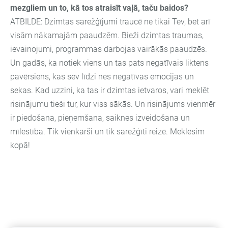
mezgliem un to, kā tos atraisīt vaļā, taču baidos
?
ATBILDE: Dzimtas sarežģījumi traucē ne tikai Tev, bet arī
visām nākamajām paaudzēm. Bieži dzimtas traumas,
ievainojumi, programmas darbojas vairākās paaudzēs.
Un gadās, ka notiek viens un tas pats negatīvais liktens
pavērsiens, kas sev līdzi nes negatīvas emocijas un
sekas. Kad uzzini, ka tas ir dzimtas ietvaros, vari meklēt
risinājumu tieši tur, kur viss sākās. Un risinājums vienmēr
ir piedošana, pieņemšana, saiknes izveidošana un
mīlestība. Tik vienkārši un tik sarežģīti reizē. Meklēsim
kopā!