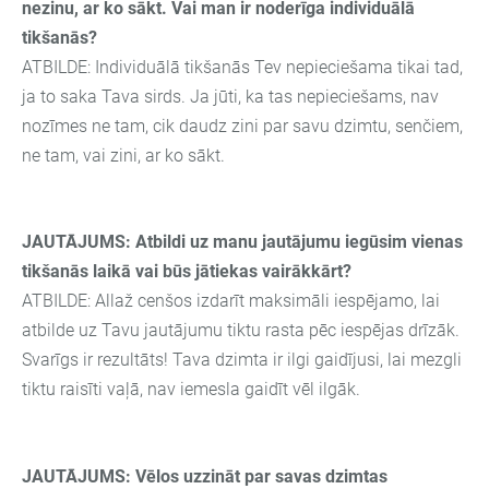
nezinu, ar ko sākt. Vai man ir noderīga individuālā
tikšanās?
ATBILDE: Individuālā tikšanās Tev nepieciešama tikai tad,
ja to saka Tava sirds. Ja jūti, ka tas nepieciešams, nav
nozīmes ne tam, cik daudz zini par savu dzimtu, senčiem,
ne tam, vai zini, ar ko sākt.
JAUTĀJUMS:
Atbildi uz manu jautājumu iegūsim vienas
tikšanās laikā vai būs jātiekas vairākkārt
?
ATBILDE: Allaž cenšos izdarīt maksimāli iespējamo, lai
atbilde uz Tavu jautājumu tiktu rasta pēc iespējas drīzāk.
Svarīgs ir rezultāts! Tava dzimta ir ilgi gaidījusi, lai mezgli
tiktu raisīti vaļā, nav iemesla gaidīt vēl ilgāk.
JAUTĀJUMS:
Vēlos uzzināt par savas dzimtas