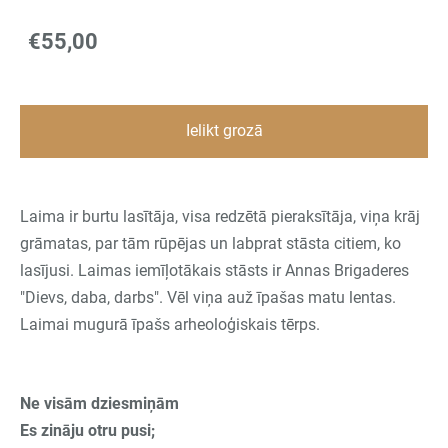
€55,00
Ielikt grozā
Laima ir burtu lasītāja, visa redzētā pieraksītāja, viņa krāj
grāmatas, par tām rūpējas un labprat stāsta citiem, ko
lasījusi. Laimas iemīļotākais stāsts ir Annas Brigaderes
"Dievs, daba, darbs". Vēl viņa auž īpašas matu lentas.
Laimai mugurā īpašs arheoloģiskais tērps.
Ne visām dziesmiņām
Es zināju otru pusi;